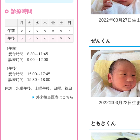
診療時間
2022年03月27日生
月
火
水
木
金
土
日
午前
○
○
○
○
○
○
×
午後
○
○
×
○
○
×
×
ぜんくん
［午前］
受付時間 8:30～11:45
診療時間 9:00～12:00
［午後］
受付時間 15:00～17:45
診療時間 15:30～18:00
休診：水曜午後、土曜午後、日曜、祝日
外来担当医表はこちら
2022年03月22日生
ともきくん