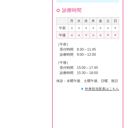
診療時間
月
火
水
木
金
土
日
午前
○
○
○
○
○
○
×
午後
○
○
×
○
○
×
×
［午前］
受付時間 8:30～11:45
診療時間 9:00～12:00
［午後］
受付時間 15:00～17:45
診療時間 15:30～18:00
休診：水曜午後、土曜午後、日曜、祝日
外来担当医表はこちら