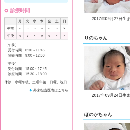
診療時間
2017年09月27日生
月
火
水
木
金
土
日
午前
○
○
○
○
○
○
×
午後
○
○
×
○
○
×
×
りのちゃん
［午前］
受付時間 8:30～11:45
診療時間 9:00～12:00
［午後］
受付時間 15:00～17:45
診療時間 15:30～18:00
休診：水曜午後、土曜午後、日曜、祝日
外来担当医表はこちら
2017年09月24日生
ほのかちゃん