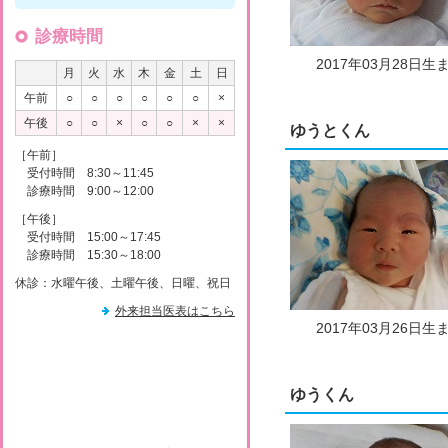
診療時間
2017年03月28日生
月
火
水
木
金
土
日
午前
○
○
○
○
○
○
×
午後
○
○
×
○
○
×
×
ゆうとくん
［午前］
受付時間 8:30～11:45
診療時間 9:00～12:00
［午後］
受付時間 15:00～17:45
診療時間 15:30～18:00
休診：水曜午後、土曜午後、日曜、祝日
外来担当医表はこちら
2017年03月26日生
ゆうくん